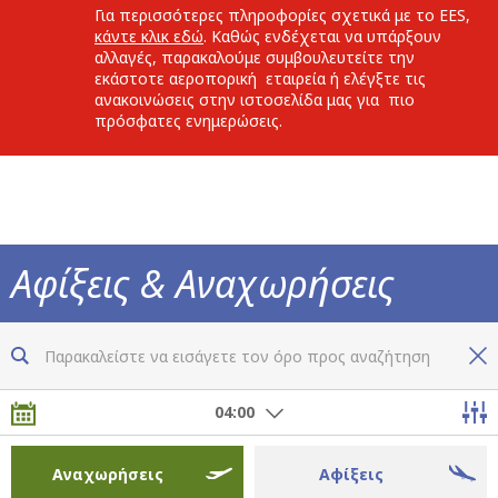
Για περισσότερες πληροφορίες σχετικά με το EES,
κάντε κλικ εδώ
. Καθώς ενδέχεται να υπάρξουν
αλλαγές, παρακαλούμε συμβουλευτείτε την
εκάστοτε αεροπορική εταιρεία ή ελέγξτε τις
ανακοινώσεις στην ιστοσελίδα μας για πιο
πρόσφατες ενημερώσεις.
Αφίξεις & Αναχωρήσεις
Τώρα ξέρετε τα πάντα για όλες τις πτήσεις
04:00
Αναχωρήσεις
Αφίξεις