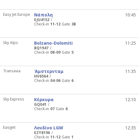
Easy Jet Europe
Νάπολη
10:45
EJU4152
Check-in
11-12
Gate
3B
Sky Alps
Bolzano-Dolomiti
11:25
BQ1947
Check-in
08-09
Gate
5
Transavia
Άμστερνταμ
11:35
HV6564
Check-in
04-06
Gate
6
Sky Express
Κέρκυρα
12:10
GQ041
Check-in
07
Gate
6
EasyJet
Λονδίνο LGW
12:35
EZY8196
Check-in
11-12
Gate
1