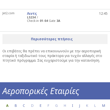
Jet2.com
Λιντς
12:45
LS234
Check-in
01-04
Gate
3A
Περισσότερες πτήσεις
Οι επιβάτες θα πρέπει να επικοινωνούν με την αεροπορική
εταιρία ή ταξιδιωτικό τους πράκτορα για τυχόν αλλαγές στο
πτητικό πρόγραμμα. Σας ευχαριστούμε για την κατανόηση.
Αεροπορικές Εταιρίες
Όλες οι πληροφορίες για την αεροπορική σ
A
B
C
D
E
F
G
H
I
J
K
L
M