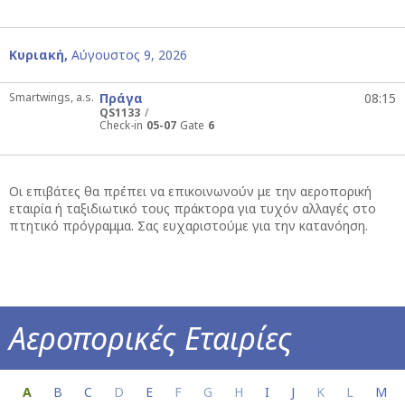
Κυριακή,
Αύγουστος 9, 2026
Smartwings, a.s.
Πράγα
08:15
QS1133
Check-in
05-07
Gate
6
Οι επιβάτες θα πρέπει να επικοινωνούν με την αεροπορική
εταιρία ή ταξιδιωτικό τους πράκτορα για τυχόν αλλαγές στο
πτητικό πρόγραμμα. Σας ευχαριστούμε για την κατανόηση.
Αεροπορικές Εταιρίες
Όλες οι πληροφορίες για την αεροπορική σ
A
B
C
D
E
F
G
H
I
J
K
L
M