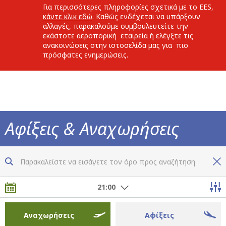
Για περισσότερες πληροφορίες σχετικά με το EES,
κάντε κλικ εδώ
. Καθώς ενδέχεται να υπάρξουν
αλλαγές, παρακαλούμε συμβουλευτείτε την
εκάστοτε αεροπορική εταιρεία ή ελέγξτε τις
ανακοινώσεις στην ιστοσελίδα μας για πιο
πρόσφατες ενημερώσεις.
Αφίξεις & Αναχωρήσεις
Τώρα ξέρετε τα πάντα για όλες τις πτήσεις
21:00
Αναχωρήσεις
Αφίξεις